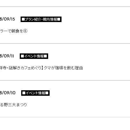
■プラン紹介・館内情報■
8/09/15
ズラーで朝食を④
■イベント情報■
8/09/11
祥寺・謎解きカフェめぐり】クマが珈琲を飲む理由
■イベント情報■
8/09/10
きる野三大まつり