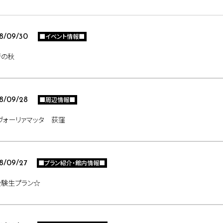
■イベント情報■
8/09/30
術の秋
■周辺情報■
8/09/28
ヴォーリァマッタ 荻窪
■プラン紹介・館内情報■
8/09/27
受験生プラン☆