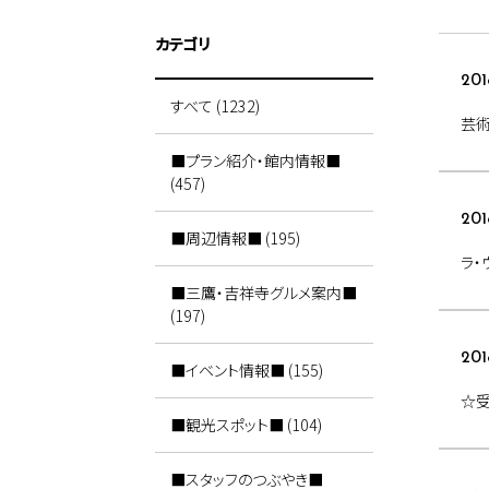
カテゴリ
201
すべて (1232)
芸
■プラン紹介・館内情報■
(457)
201
■周辺情報■ (195)
ラ・
■三鷹・吉祥寺グルメ案内■
(197)
201
■イベント情報■ (155)
☆
■観光スポット■ (104)
■スタッフのつぶやき■