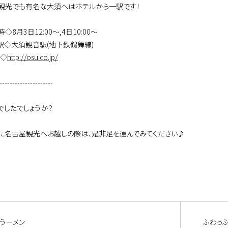
観光でも有名な大須へはホテルから一駅です！
◇8月3日12:00～,4日10:00～
駅◇大須観音駅(地下鉄鶴舞線)
P◇
http://osu.co.jp/
---------------------
でしたでしょうか？
に名古屋観光へお越しの際は、是非足を運んでみてください♪
うーメン
ふわっ