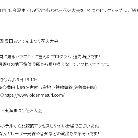
今回は、今夏ホテル近辺で行われる花火大会をいくつかピックアップし、ご紹
---------------------
1回 豊田おいでんまつり花火大会
間に渡るバラエティに富んだプログラム！迫力満点です！
最寄りの地下鉄伏見駅から乗り換えなしでアクセスできます。
◇7月28日 19:10～
駅◇豊田市駅(名古屋市営地下鉄鶴舞線,名鉄豊田線)
P◇
https://www.oidenmaturi.com/
0回 東海まつり花火大会
もホテルから比較的アクセスしやすい会場でございます。
なんとレーザー光線や音楽などの演出もあるそうです！