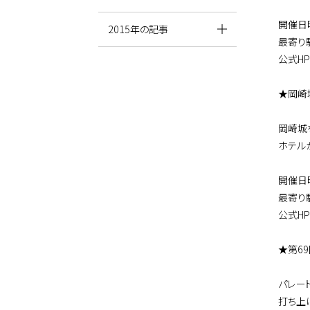
開催日時
2015年の記事
最寄り
公式H
★岡崎
岡崎城
ホテル
開催日時
最寄り
公式H
★第6
パレー
打ち上