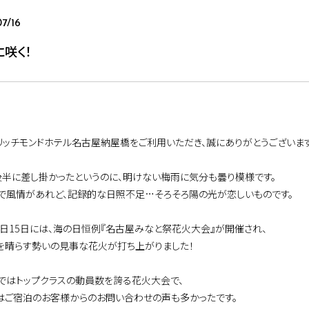
7/16
咲く！
リッチモンドホテル名古屋納屋橋をご利用いただき、誠にありがとうございます
後半に差し掛かったというのに、明けない梅雨に気分も曇り模様です。
で風情があれど、記録的な日照不足…そろそろ陽の光が恋しいものです。
先日15日には、海の日恒例『名古屋みなと祭花火大会』が開催され、
を晴らす勢いの見事な花火が打ち上がりました！
ではトップクラスの動員数を誇る花火大会で、
はご宿泊のお客様からのお問い合わせの声も多かったです。