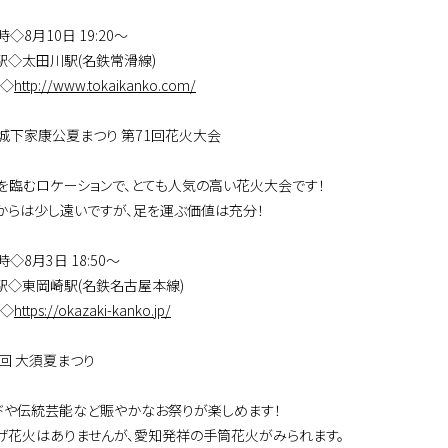
◇8月10日 19:20～
駅◇太田川駅(名鉄常滑線)
P◇
http://www.tokaikanko.com/
城下家康公夏まつり 第71回花火大会
を臨むロケーションで、とても人気の高い花火大会です！
からは少し遠いですが、足を運ぶ価値は充分！
◇8月3日 18:50～
駅◇東岡崎駅(名鉄名古屋本線)
P◇
https://okazaki-kanko.jp/
9回 大須夏まつり
ドや伝統芸能など賑やかなお祭りが楽しめます！
げ花火はありませんが、愛知発祥の手筒花火がみられます。