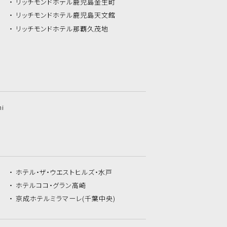
リッチモンドホテル
鹿児島金生町
リッチモンドホテル
鹿児島天文館
リッチモンドホテル
那覇久茂地
hi
ホテル・ザ・
ウエストヒルズ・水戸
ホテルココ・
グラン高崎
京成ホテルミラマーレ
(千葉中央)