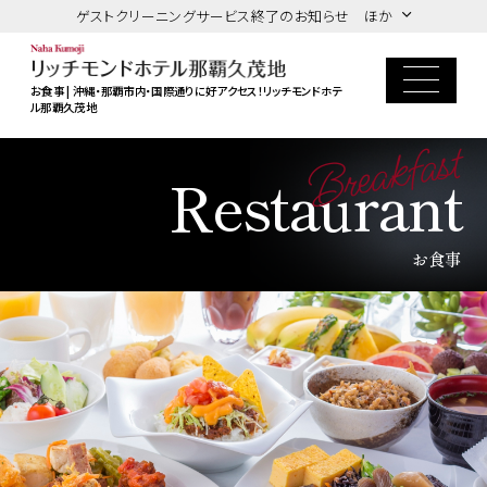
ゲストクリーニングサービス終了のお知らせ ほか
お食事 | 沖縄・那覇市内・国際通りに好アクセス！リッチモンドホテ
ル那覇久茂地
Breakfast
Restaurant
お食事