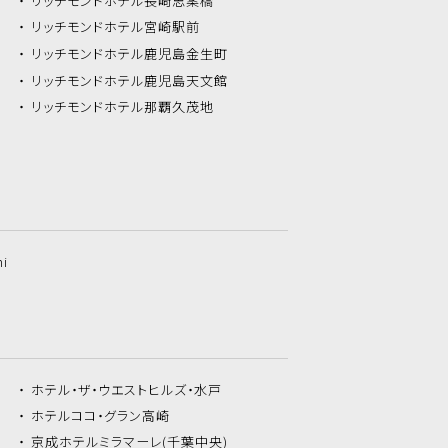
リッチモンドホテル
長崎思案橋
リッチモンドホテル
宮崎駅前
リッチモンドホテル
鹿児島金生町
リッチモンドホテル
鹿児島天文館
リッチモンドホテル
那覇久茂地
hi
ホテル・ザ・
ウエストヒルズ・水戸
ホテルココ・
グラン高崎
京成ホテルミラマーレ
(千葉中央)