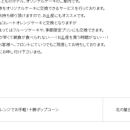
しどものホテル、オリジナルケーキのご案内です。
券をオリジナルケーキに交換できるサービスを行っております。
お持ち帰り頂けますので、お土産にもオススメです。
ョコレートオレンジケーキと交換となりますが
よってはフルーツケーキや、季節限定プリンにも交換できます。
が早くて朝食が食べられない･･･！お土産を買う時間がない･･･！
お客様へ、フロントにていつでもご用意してお待ちしております。
にお申し付け下さいませ。
レンジでお手軽！十勝ポップコーン
北の屋