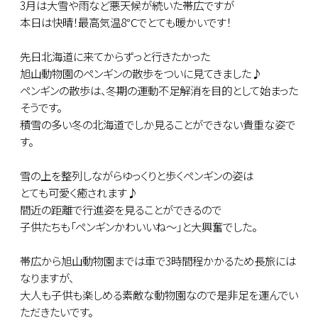
3月は大雪や雨など悪天候が続いた帯広ですが
本日は快晴！最高気温8℃でとても暖かいです！
先日北海道に来てからずっと行きたかった
旭山動物園のペンギンの散歩をついに見てきました♪
ペンギンの散歩は、冬期の運動不足解消を目的として始まった
そうです。
積雪の多い冬の北海道でしか見ることができない貴重な姿で
す。
雪の上を整列しながらゆっくりと歩くペンギンの姿は
とても可愛く癒されます♪
間近の距離で行進姿を見ることができるので
子供たちも「ペンギンかわいいね～」と大興奮でした。
帯広から旭山動物園までは車で3時間程かかるため長旅には
なりますが、
大人も子供も楽しめる素敵な動物園なので是非足を運んでい
ただきたいです。