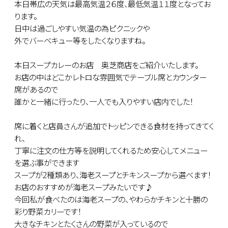
本日帯広の天気は最高気温２６度、最低気温１１度となってお
ります。
日中は過ごしやすい気温の為ピクニックや
外でバーベキュー等をしたくなりますね。
本日スープカレーのお店 奥芝商店をご紹介いたします。
お店の中はどこかレトロな雰囲気でテーブル席とカウンター
席があるので
誰かと一緒に行ったり、一人でも入りやすい店内でした！
席に着くと店員さんが追加でトッピンできる食材を持ってきてく
れ、
丁寧に注文の仕方等を説明してくれるため安心してメニュー
を選ぶ事ができます
スープが2種類あり、海老スープとチキンスープから選べます！
お店のおすすめが海老スープみたいです♪
今回私が食べたのは海老スープの、やわらかチキンと十勝の
彩り野菜カリーです！
大きなチキンとたくさんの野菜が入っているので