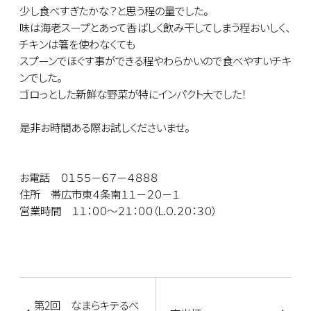
少し食べすぎたかな？と思う程の量でした。
味は海老スープとあって香ばしく飲み干してしまう程おいしく、
チキンは箸を使わなくても
スプーンでほぐす事ができる程やわらかいので食べやすいチキ
ンでした。
ゴロっとした新鮮な野菜が特にインパクト大でした！
是非お時間ある際お試しくださいませ。
お電話 ０１５５－６７－４８８８
住所 帯広市東４条南１１－２０－１
営業時間 １１：００～２１：００（L.O.２０：３０）
第2回 なまらキテるべ