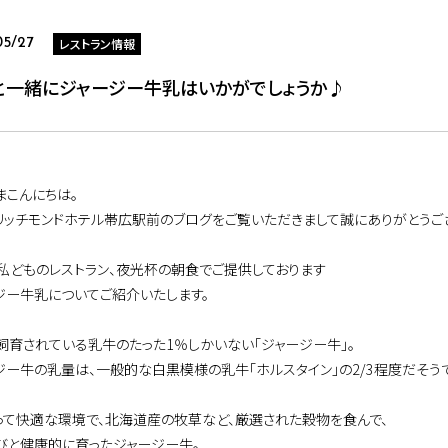
レストラン情報
05/27
と一緒にジャージー牛乳はいかがでしょうか♪
まこんにちは。
リッチモンドホテル帯広駅前のブログをご覧いただきまして誠にありがとうご
私どものレストラン、夜光杯の朝食でご提供しております
ジー牛乳についてご紹介いたします。
飼育されている乳牛のたった1％しかいない「ジャージー牛」。
ジー牛の乳量は、一般的な白黒模様の乳牛「ホルスタイン」の2/3程度だそうで
って快適な環境で、北海道産の牧草など、厳選された穀物を食んで、
びと健康的に育ったジャージー牛。