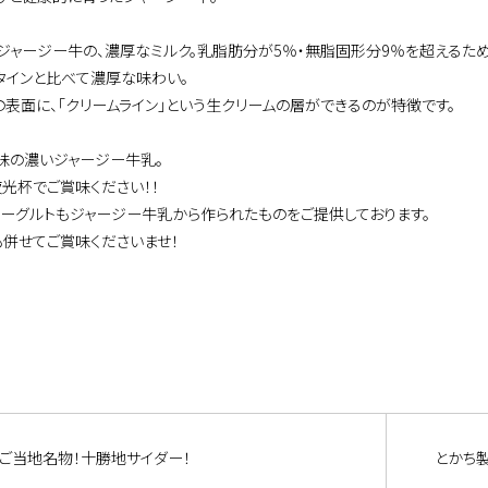
ジャージー牛の、濃厚なミルク。乳脂肪分が5％・無脂固形分9％を超えるため
タインと比べて濃厚な味わい。
の表面に、「クリームライン」という生クリームの層ができるのが特徴です。
味の濃いジャージー牛乳。
夜光杯でご賞味ください！！
ヨーグルトもジャージー牛乳から作られたものをご提供しております。
も併せてご賞味くださいませ！
ご当地名物！十勝地サイダー！
とかち