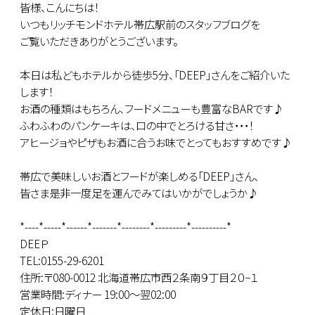
皆様、こんにちは！
いつもリッチモンドホテル帯広駅前のスタッフブログを
ご覧いただきありがとうございます。
本日は私どもホテルから徒歩5分、「DEEP」さんをご紹介いた
します！
お酒の種類はもちろん、フードメニューも豊富なBARです♪
ふわふわのパンケーキは、口の中でとろける甘さ・・・！
アヒージョやピザもお酒に合うお味でとってもおすすめです♪
帯広で美味しいお酒とフードが楽しめる「DEEP」さん、
皆さま是非一度足を運んでみてはいかがでしょうか♪
*----*-----*------*-------*--------*---------*----------*
DEEＰ
TEL:0155-29-6201
住所:〒080-0012 北海道帯広市西２条南９丁目２０−１
営業時間:ディナー 19:00～翌02:00
定休日:日曜日