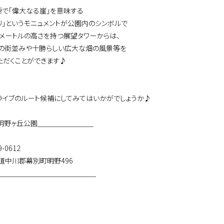
語で「偉大なる崖」を意味する
・リ」というモニュメントが公園内のシンボルで
2メートルの高さを持つ展望タワーからは、
の街並みや十勝らしい広大な畑の風景等を
ただくことができます♪
ライブのルート候補にしてみてはいかがでしょうか♪
明野ヶ丘公園＿＿＿＿＿＿＿＿
-0612
中川郡幕別町明野496
＿＿＿＿＿＿＿＿＿＿＿＿＿＿