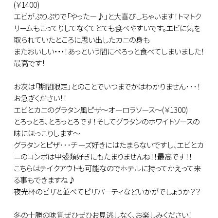
(￥1400)
エビがぷりぷりで「やったー♪」と大喜びしちゃいます！トマトク
リームもこってりしてなくてとても食べやすいです。エビに気を
取られていたところに思い出したカニの身も
またおいしい・・・！あっという間にぺろっと食べてしまいました！
最高です！
お次は「期間限定」とのことでいつまでかはわかりません･･･！
お急ぎください！！
エビとカニのグラタン風ピザ～オーロラソース～(￥1300)
とろっとろ、とろっとろです！そしてグラタンのホワイトソースの
味にほっこりします～
グラタンとピザ･･･チーズ好きにはたまらないですし、エビとカ
ニのコンボは甲殻類好きにもたまりませんね！！最高です！！
こちらはテイクアウトも可能なのでホテルに持ってかえって来
る事もできますね♪
夜光杯のピザと並べてピザパーティなどいかがでしょうか？？
冬の十勝の味覚ぜひぜひお見逃しなく、お楽しみください！