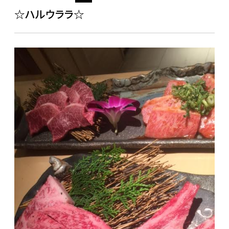
☆ハルウララ☆