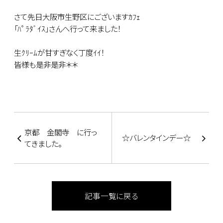
さて先日大阪市生野区にございますｶﾌｪ
「ﾊﾟﾗﾀﾞｲｽ」さんへ行って来ました！
生ｸﾘｰﾑが甘すぎなく丁度ｲｲ！
皆様も是非是非＊＊
京都 金閣寺 に行っ
☆バレンタインデー☆
てきました。
記事一覧に戻る