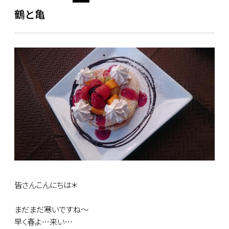
鶴と亀
皆さんこんにちは＊
まだまだ寒いですね～
早く春よ…来い…