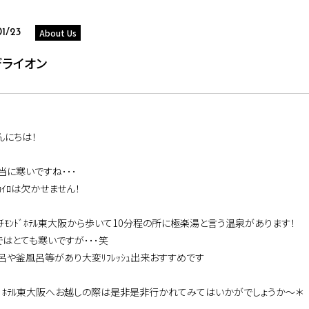
About Us
01/23
デライオン
んにちは！
当に寒いですね･･･
ｶｲﾛは欠かせません！
ｯﾁﾓﾝﾄﾞﾎﾃﾙ東大阪から歩いて10分程の所に極楽湯と言う温泉があります！
ではとても寒いですが･･･笑
呂や釜風呂等があり大変ﾘﾌﾚｯｼｭ出来おすすめです
ﾓﾝﾄﾞﾎﾃﾙ東大阪へお越しの際は是非是非行かれてみてはいかがでしょうか～＊