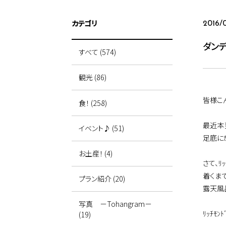
カテゴリ
2016/
ダン
すべて (574)
観光 (86)
皆様こ
食！ (258)
最近本
イベント♪ (51)
足底に
お土産！ (4)
さて、ﾘ
着くま
プラン紹介 (20)
露天風
写真 －Tohangram－
ﾘｯﾁ
(19)