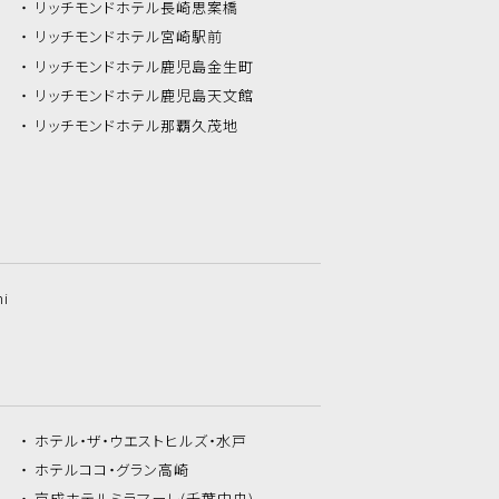
リッチモンドホテル
長崎思案橋
リッチモンドホテル
宮崎駅前
リッチモンドホテル
鹿児島金生町
リッチモンドホテル
鹿児島天文館
リッチモンドホテル
那覇久茂地
hi
ホテル・ザ・
ウエストヒルズ・水戸
ホテルココ・
グラン高崎
京成ホテルミラマーレ
(千葉中央)