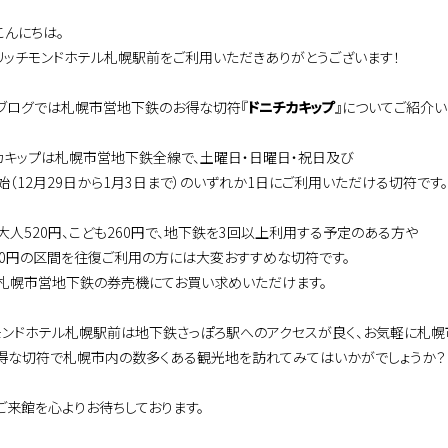
こんにちは。
リッチモンドホテル札幌駅前をご利用いただきありがとうございます！
ブログでは札幌市営地下鉄のお得な切符『
ドニチカキップ
』についてご紹介い
カキップは札幌市営地下鉄全線で、土曜日・日曜日・祝日及び
始（12月29日から1月3日まで）のいずれか1日にご利用いただける切符です。
大人520円、こども260円で、地下鉄を3回以上利用する予定のある方や
90円の区間を往復ご利用の方には大変おすすめな切符です。
札幌市営地下鉄の券売機にてお買い求めいただけます。
モンドホテル札幌駅前は地下鉄さっぽろ駅へのアクセスが良く、お気軽に札幌
得な切符で札幌市内の数多くある観光地を訪れてみてはいかがでしょうか？
ご来館を心よりお待ちしております。