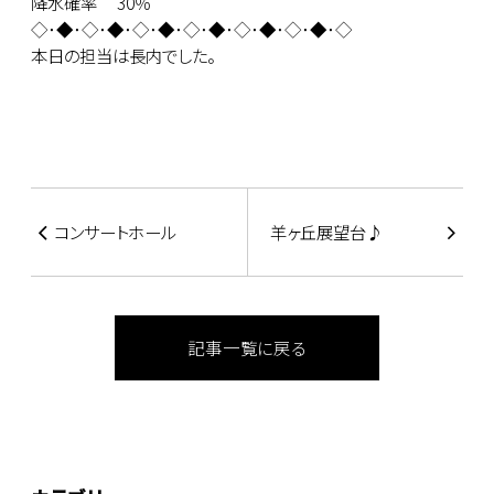
降水確率 30％
◇･◆･◇･◆･◇･◆･◇･◆･◇･◆･◇･◆･◇
本日の担当は長内でした。
コンサートホール
羊ヶ丘展望台♪
記事一覧に戻る