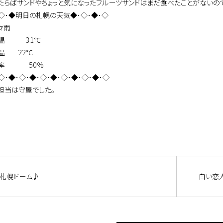
たらばサンドやちょっと気になったフルーツサンドはまだ食べたことがないの
･◇･◆明日の札幌の天気◆･◇･◆･◇
々雨
気温 31℃
温 22℃
確率 50％
◇･◆･◇･◆･◇･◆･◇･◆･◇･◆･◇
担当は守屋でした。
札幌ドーム♪
白い恋