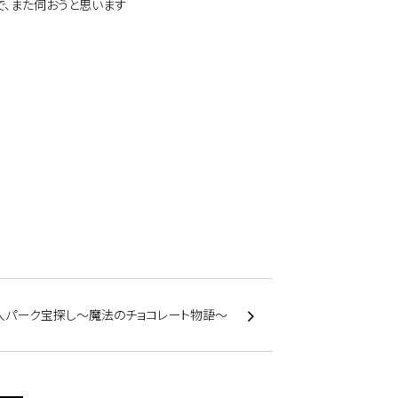
で、また伺おうと思います
人パーク宝探し～魔法のチョコレート物語～