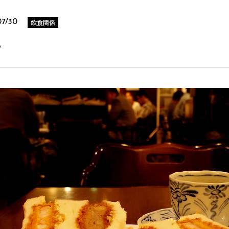
飲食関係
07/30
ら