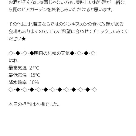
お酒がそんなに得意じゃない方も、美味しいお料理が一緒な
ら夏のビアガーデンをお楽しみいただけると思います。
その他に、北海道ならではのジンギスカンの食べ放題がある
会場もありますので、ぜひご希望に合わせてチェックしてみてく
ださい★
◇･◆･◇･◆明日の札幌の天気◆･◇･◆･◇
はれ
最高気温 27℃
最低気温 15℃
降水確率 10％
◇･◆･◇･◆･◇･◆･◇･◆･◇･◆･◇･◆･◇
本日の担当は本橋でした。