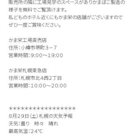
販売所の隣に工場見学のスペースがありかまぼこ製造の
様子を無料でご覧頂けます。
私どものホテル近くにもかま栄の店舗がございますので
ぜひ一度ご賞味ください。
かま栄工場直売店
住所：小樽市堺町３－７
営業時間：９
:
００～１９
:
００
かま栄札幌東急店
住所：札幌市北４西２丁目
営業時間：１０
:
００～２０
:
００
＊＊＊＊＊＊＊＊＊＊＊＊＊＊＊＊＊
８月２９日（土）札幌の天気予報
天気：曇り 時々 晴れ
最高気温：２４℃