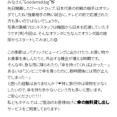
みなさん"Goedemiddag”👋
先日開幕したワールドカップ、日本代表の初戦の相手はオラン
ダでしたね！強豪相手の熱い試合に、テレビの前で応援された
方も多いのではないでしょうか。
写真の黒崎フロントスタッフは韓国から日本を応援していたそ
うです(笑)今回は、そんなオランダにちなんでオランダ語の挨
拶からスタートしてみました😊
この季節は、パブリックビューイングに出かけたり、お買い物や
お食事を楽しんだりと、外出する機会が増える時期です。
そんな中、急な雨に降られたり、「傘を持ってくればよかった…」
あるいは「コンビニで傘を買ったのに、数時間後には雨が止ん
でしまった…」
と困った経験はありませんか？☔特に旅行中は荷物を少なく
したいので、傘を持ち歩かないという方も多いと思います。
ご安心ください！！！！！
傘の無料貸し出し
私どもホテルでは、ご宿泊のお客様向けに
サービスをご用意しております✨