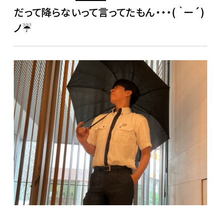
だって降らないって言ってたもん・・・( ｀ー´)
ノ☔