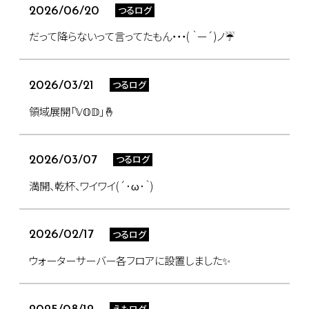
つるログ
2026/06/20
だって降らないって言ってたもん・・・( ｀ー´)ノ☔
つるログ
2026/03/21
領域展開「𝕍𝕆𝔻」🤞
つるログ
2026/03/07
満開、乾杯、ワイワイ(´･ω･｀)
つるログ
2026/02/17
ウォーターサーバー各フロアに設置しました✨
えもログ