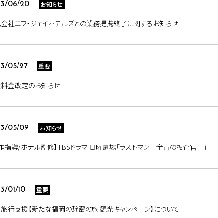
お知らせ
3/06/20
式会社エフ・ジェイホテルズとの業務提携終了に関するお知らせ
重要
3/05/27
食料金改定のお知らせ
お知らせ
3/05/09
作指導/ホテル監修】TBSドラマ 日曜劇場「ラストマンー全盲の捜査官ー」
重要
3/01/10
旅行支援【新たな福岡の避密の旅 観光キャンペーン】について