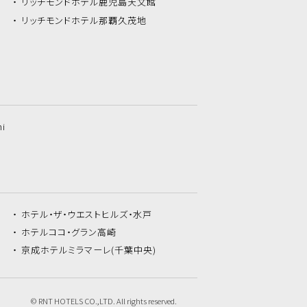
リッチモンドホテル
鹿児島天文館
リッチモンドホテル
那覇久茂地
hi
ホテル・ザ・
ウエストヒルズ・水戸
ホテルココ・
グラン高崎
京成ホテルミラマーレ
(千葉中央)
© RNT HOTELS CO.,LTD. All rights reserved.