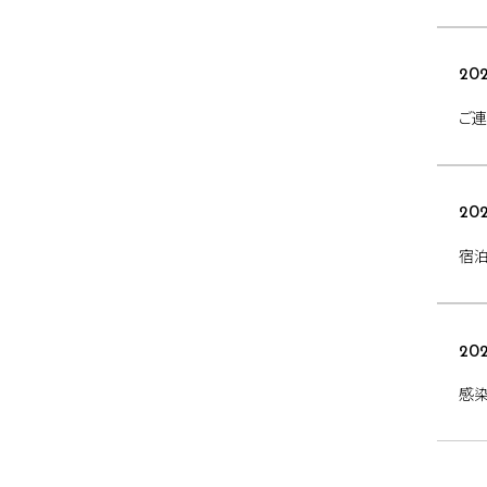
202
ご連
202
宿
202
感