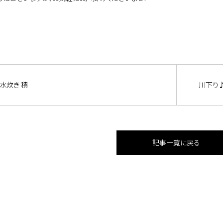
水炊き 積
川下り
記事一覧に戻る