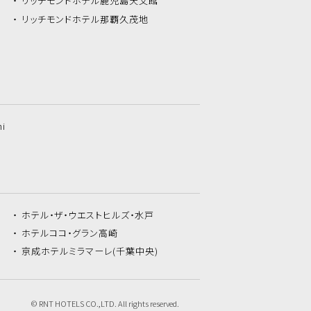
リッチモンドホテル
鹿児島天文館
リッチモンドホテル
那覇久茂地
hi
ホテル・ザ・
ウエストヒルズ・水戸
ホテルココ・
グラン高崎
京成ホテルミラマーレ
(千葉中央)
© RNT HOTELS CO.,LTD. All rights reserved.