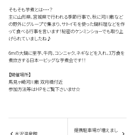
そもそも芋煮とは・・・？
主に山形県、宮城県で行われる季節行事で、秋に河川敷など
の野外にグループで集まり、サトイモを使った鍋料理などを作
って食べる行事を言います！秘密のケンミンショーでも取り上
げられていましたね♪
6mの大鍋に里芋、牛肉、コンニャク、ネギなどを入れ、3万食を
煮炊きする日本一ビッグな芋煮会です！！
【開催場所】
馬見ヶ崎河川敷 双月橋付近
参加方法等はHPをご覧下さいませ☆
提携駐車場が増えまし
水沢温泉館