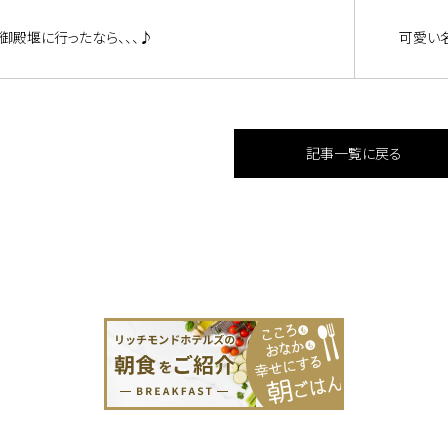
御殿堰に行ったなら、、、♪
可愛い名
記事一覧に戻る