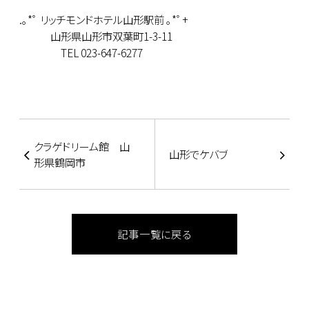
.｡*ﾟ リッチモンドホテル山形駅前 ｡*ﾟ+
山形県山形市双葉町1-3-11
TEL 023-647-6277
クラゲドリーム館 山
山形でケバブ
形県鶴岡市
記事一覧に戻る