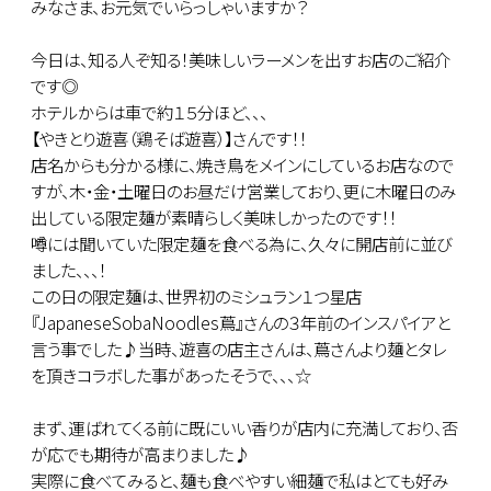
みなさま、お元気でいらっしゃいますか？
今日は、知る人ぞ知る！美味しいラーメンを出すお店のご紹介
です◎
ホテルからは車で約１５分ほど、、、
【やきとり遊喜（鶏そば遊喜）】さんです！！
店名からも分かる様に、焼き鳥をメインにしているお店なので
すが、木・金・土曜日のお昼だけ営業しており、更に木曜日のみ
出している限定麺が素晴らしく美味しかったのです！！
噂には聞いていた限定麺を食べる為に、久々に開店前に並び
ました、、、！
この日の限定麺は、世界初のミシュラン１つ星店
『JapaneseSobaNoodles蔦』さんの３年前のインスパイアと
言う事でした♪当時、遊喜の店主さんは、蔦さんより麺とタレ
を頂きコラボした事があったそうで、、、☆
まず、運ばれてくる前に既にいい香りが店内に充満しており、否
が応でも期待が高まりました♪
実際に食べてみると、麺も食べやすい細麺で私はとても好み