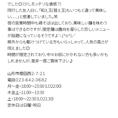
でした◎（少しモッチリな食感？）
同行した友人曰く、「和え玉(替え玉)もいつもと違って美味し
い､､､」と感激していました。笑
夜の営業時間中も鶏そばは出しており、美味しい麺を味わう
事はできるのですが、限定麺は趣向を凝らした珍しいメニュー
が話題になっているそうですよ＼(^o^)／
県外からも駆けつけている方もいらっしゃって、人気の高さが
伺えました◎
時間が限定されており、中々お目にかかれない方も多いかも
しれませんが、是非一度ご賞味下さい♪
山形市櫻田西２-７-２１
電話０２３-６４２-０６８２
月～金・18:00～23:00（LO22:00）
木金土・11:00～13:30
土・18:00～22:30（LO21:30）
定休日は日曜・祝日