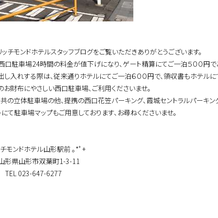
リッチモンドホテルスタッフブログをご覧いただきありがとうございます。
西口駐車場24時間の料金が値下げになり、ゲート精算にてご一泊５００円で
出し入れする際は、従来通りホテルにてご一泊６００円で、領収書もホテルに
のお財布にやさしい西口駐車場､ご利用くださいませ。
私共の立体駐車場の他、提携の西口花笠パーキング､霞城セントラルパーキング
トにて駐車場マップもご用意しております、お尋ねくださいませ。
リッチモンドホテル山形駅前 ｡*ﾟ+
山形市双葉町1-3-11
 023-647-6277