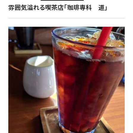
雰囲気溢れる喫茶店「珈琲専科 道」