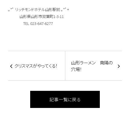
｡*ﾟ リッチモンドホテル山形駅前 ｡*ﾟ+
山形県山形市双葉町1-3-11
TEL 023-647-6277
山形ラーメン 南陽の
クリスマスがやってくる！
穴場！
記事一覧に戻る