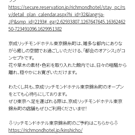
https://secure.reservation.jp/richmondhotel/stay_pc/rs
v/detail_plan_calendar.aspx?hi_id=32&lang=ja-
JP&smp_id=2193#_ga=2.62933807.1267647645.16362462
50-723491096.1629951382
京成リッチモンドホテル東京錦糸町は、雑多な都内にありな
がら癒しの空間でお過ごしいただける、「都会のオアシス」がコ
ンセプトです。
花や草木の素材・色彩を取り入れた館内では、日々の喧騒から
離れ、穏やかにお寛ぎいただけます。
わたくし共も、京成リッチモンドホテル東京錦糸町のオープン
をとても心待ちにしております。
ぜひ東京へ足を運ばれる際は、京成リッチモンドホテル東京
錦糸町の店舗もぜひご利用くださいませ！
⇩リッチモンドホテル東京錦糸町のご予約はこちらから⇩
https://richmondhotel.jp/kinshicho/