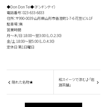
◆Don Don Tei◆（ドンドンテイ）
電話番号：023-633-6833
住所：〒990-0039 山形県山形市香澄町1-7-6 花笠ビル1F
駐車場：無
営業時間
月～木/日 18:00～翌3:00（L.O.2:30）
金/土 18:00～翌5:00（L.O.4:30）
定休日 第1日曜日
和スイーツで涼む♪「岩
隠れた名物★
淵茶舗」