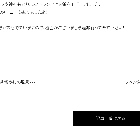
ランや神社もあり、レストランではお釜をモチーフにした、
のメニューもありましたよ！
らバスもでていますので、機会がございましら是非行ってみて下さい！
昔懐かしの風景・・・
ラベン
記事一覧に戻る