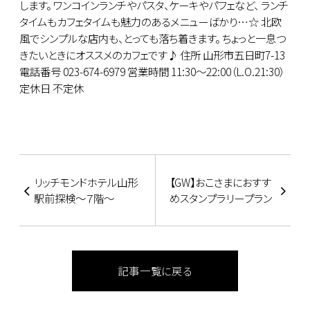
します。 ワンコインランチやパスタ、ケーキやパフェなど、 ランチ
タイムもカフェタイムも魅力のあるメニューばかり…☆ 北欧
風でシンプルな店内も、とっても落ち着きます。 ちょっと一息つ
きたいときにオススメのカフェです♪ 住所 山形市五日町7-13
電話番号 023-674-6979 営業時間 11:30～22:00（L.O.21:30）
定休日 不定休
リッチモンドホテル山形
【GW】おこさまにおすす
駅前探検～７階～
めスタンプラリープラン
記事一覧に戻る