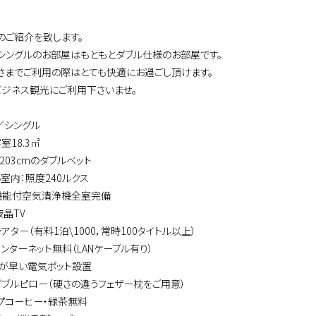
のご紹介を致します。
シングルのお部屋はもともとダブル仕様のお部屋です。
さまでご利用の際はとても快適にお過ごし頂けます。
ビジネス観光にご利用下さいませ。
／シングル
室18.3㎡
×203cmのダブルベット
室内：照度240ルクス
機能付空気清浄機全室完備
液晶TV
シアター（有料1泊\1000，常時100タイトル以上）
ンターネット無料（LANケーブル有り）
のが早い電気ポット設置
ダブルピロー（硬さの違うフェザー枕をご用意）
ップコーヒー・緑茶無料