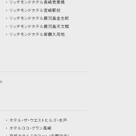
リッチモンドホテル
長崎思案橋
リッチモンドホテル
宮崎駅前
リッチモンドホテル
鹿児島金生町
リッチモンドホテル
鹿児島天文館
リッチモンドホテル
那覇久茂地
hi
ホテル・ザ・
ウエストヒルズ・水戸
ホテルココ・
グラン高崎
京成ホテルミラマーレ
(千葉中央)