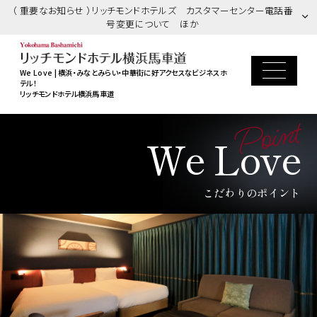
（ 重要なお知らせ ）リッチモンドホテルズ カスタマーセンター電話番
号変更について ほか
We Love | 横浜・みなとみらい・中華街に好アクセスなビジネスホ
テル！
リッチモンドホテル横浜馬車道
Point
We Love
こだわりのポイント