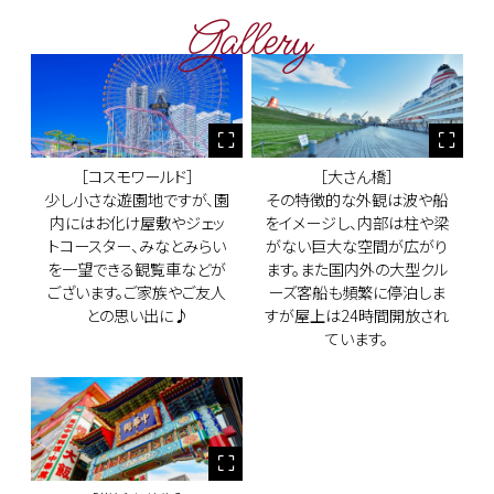
Gallery
［コスモワールド］
［大さん橋］
少し小さな遊園地ですが、園
その特徴的な外観は波や船
内にはお化け屋敷やジェッ
をイメージし、内部は柱や梁
トコースター、みなとみらい
がない巨大な空間が広がり
を一望できる観覧車などが
ます。また国内外の大型クル
ございます。ご家族やご友人
ーズ客船も頻繁に停泊しま
との思い出に♪
すが屋上は24時間開放され
ています。