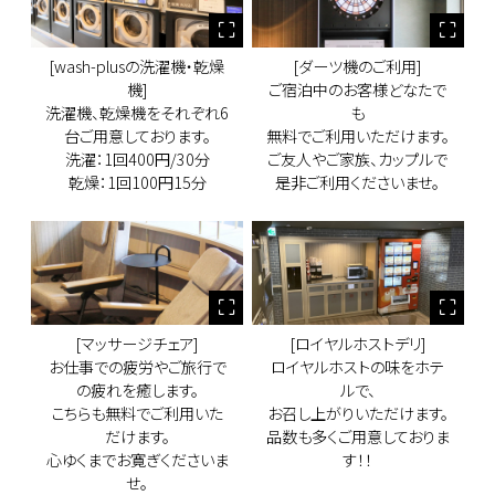
[wash-plusの洗濯機・乾燥
[ダーツ機のご利用]
機]
ご宿泊中のお客様どなたで
洗濯機、乾燥機をそれぞれ6
も
台ご用意しております。
無料でご利用いただけます。
洗濯：1回400円/30分
ご友人やご家族、カップルで
乾燥：1回100円15分
是非ご利用くださいませ。
[マッサージチェア]
[ロイヤルホストデリ]
お仕事での疲労やご旅行で
ロイヤルホストの味をホテ
の疲れを癒します。
ルで、
こちらも無料でご利用いた
お召し上がりいただけます。
だけます。
品数も多くご用意しておりま
心ゆくまでお寛ぎくださいま
す！！
せ。