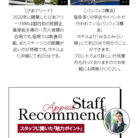
［ぴあアリーナ］
［パシフィコ横浜］
2020年に開業したぴあアリ
毎年多くの学会やイベントが
ーナMMは国内初の民間企
行われているパシフィコ横
業単独主導の一万人規模の
浜。
会場です。座席では飲食可
ホテルより「みなとみらい
能、またステージとの距離が
線」にて約15分で向かうこと
近いのが特徴です。ホテルよ
ができます。
りJR線にて約15分です。
フロントでより詳しい行先案
内も行っておりますのでお気
軽にお声掛けください。
Staff
Appeal
Recommend
スタッフに聞いた「魅力ポイント」