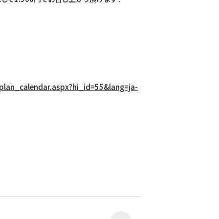
_plan_calendar.aspx?hi_id=55&lang=ja-