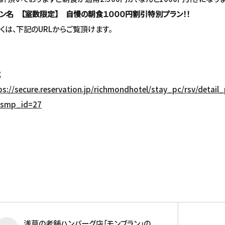
ラン名
【室数限定】 自慢の朝食１０００円割引特別プラン！！
くは、下記のURLからご覧頂けます。
式
ps://secure.reservation.jp/richmondhotel/stay_pc/rsv/detail
smp_id=27
浅草の老舗ハンバーグ店「モンブラン」の