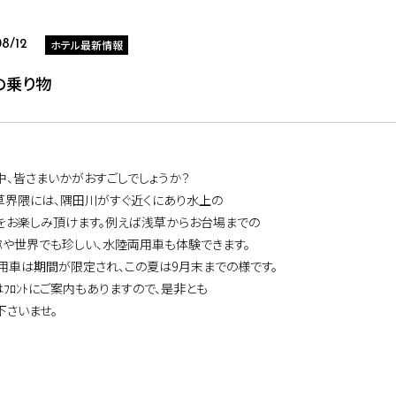
ホテル最新情報
08/12
の乗り物
中、皆さまいかがおすごしでしょうか？
草界隈には、隅田川がすぐ近くにあり水上の
をお楽しみ頂けます。例えば浅草からお台場までの
ﾞｽや世界でも珍しい、水陸両用車も体験できます。
用車は期間が限定され、この夏は9月末までの様です。
はﾌﾛﾝﾄにご案内もありますので、是非とも
下さいませ。