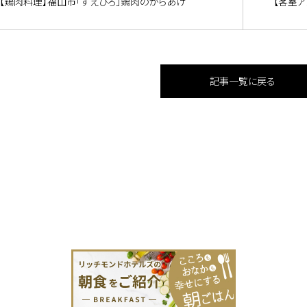
【鶏肉料理】福山市「すえひろ」鶏肉のからあげ
【客室ア
記事一覧に戻る