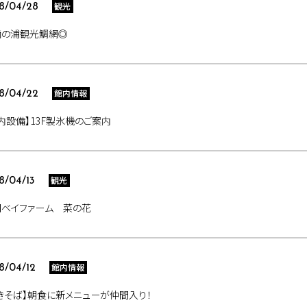
観光
8/04/28
鞆の浦観光鯛網◎
館内情報
8/04/22
内設備】13F製氷機のご案内
観光
8/04/13
岡ベイファーム 菜の花
館内情報
8/04/12
きそば】朝食に新メニューが仲間入り！