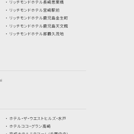
リッチモンドホテル
長崎思案橋
リッチモンドホテル
宮崎駅前
リッチモンドホテル
鹿児島金生町
リッチモンドホテル
鹿児島天文館
リッチモンドホテル
那覇久茂地
hi
ホテル・ザ・
ウエストヒルズ・水戸
ホテルココ・
グラン高崎
京成ホテルミラマーレ
(千葉中央)