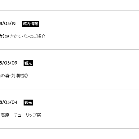
館内情報
8/05/12
食】焼き立てパンのご紹介
観光
8/05/09
鞆の浦・対潮楼◎
観光
8/05/04
羅高原 チューリップ祭