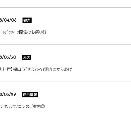
観光
8/04/08
ﾞｰﾙﾃﾞﾝｳｨｰｸ開催のお祭り◎
お店
8/03/30
肉料理】福山市「すえひろ」鶏肉のからあげ
館内情報
8/03/29
ンタルパソコンのご案内◎