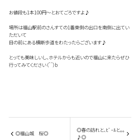
お値段も1本100円～とおてごろですよ♪
場所は福山駅前のさんすての1番東側の出口を南側に出てい
ただいて
目の前にある横断歩道をわたったらございます♪
とっても美味しいし、ホテルからも近いので福山に来たらぜひ
行ってみてください（＾＾）b
◎春の訪れと、ﾋﾞｰﾙと。。
◎福山城 桜◎
♪◎