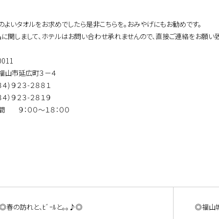
のよいタオルをお求めでしたら是非こちらを。おみやげにもお勧めです。
品に関しまして、ホテルはお問い合わせ承れませんので、直接ご連絡をお願い致
0011
福山市延広町３－４
(０８４) ９２３-２８８１
０８４）９２３-２８１９
間 ９：００～１８：００
◎春の訪れと、ﾋﾞｰﾙと。。♪◎
◎福山