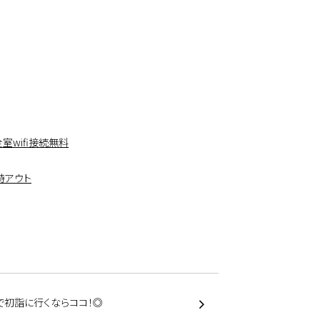
室wifi接続無料
時アウト
で初詣に行くならココ！◎