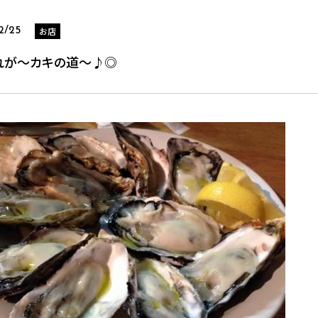
お店
2/25
れが～カキの道～♪◎