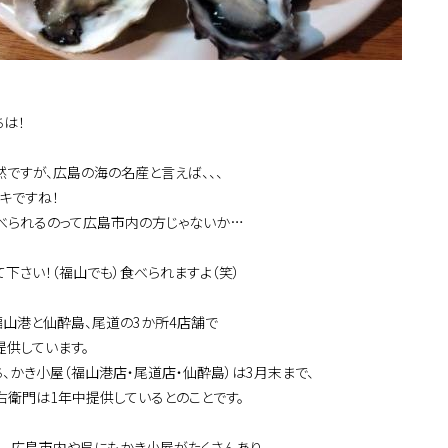
ちは！
然ですが、広島の海の名産と言えば、、、
カキですね！
べられるのって広島市内の方じゃないか…
て下さい！（福山でも）食べられますよ（笑）
福山港と仙酔島、尾道の3か所4店舗で
提供しています。
ち、かき小屋（福山港店・尾道店・仙酔島）は3月末まで、
右衛門は1年中提供しているとのことです。
ん、広島市内や呉にもかき小屋がたくさんあり、