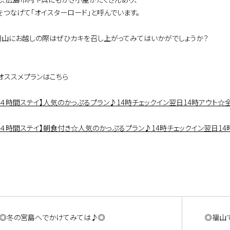
をつなげて「オイスターロード」と呼んでいます。
福山にお越しの際はぜひカキを召し上がってみてはいかがでしょうか？
オススメプランはこちら
２４時間ステイ】人気のかっぷるプラン♪14時チェックイン翌日14時アウト☆全
２４時間ステイ】朝食付き☆人気のかっぷるプラン♪14時チェックイン翌日14
◎冬の宮島へでかけてみては♪◎
◎福山