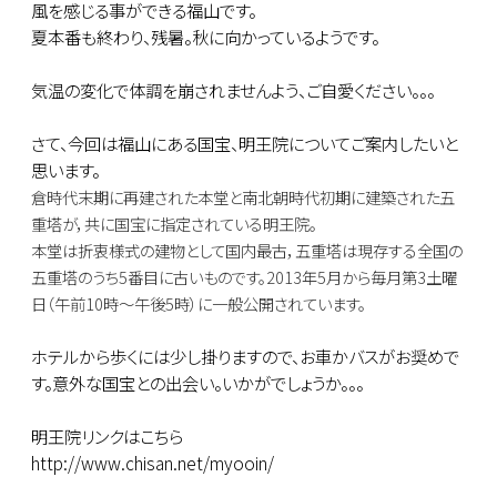
風を感じる事ができる福山です。
夏本番も終わり、残暑。秋に向かっているようです。
気温の変化で体調を崩されませんよう、ご自愛ください。。。
さて、今回は福山にある国宝、明王院についてご案内したいと
思います。
倉時代末期に再建された本堂と南北朝時代初期に建築された五
重塔が，共に国宝に指定されている明王院。
本堂は折衷様式の建物として国内最古，五重塔は現存する全国の
五重塔のうち5番目に古いものです。
2013年5月から毎月第3土曜
日（午前10時～午後5時）に一般公開されています。
ホテルから歩くには少し掛りますので、お車かバスがお奨めで
す。意外な国宝との出会い。いかがでしょうか。。。
明王院リンクはこちら
http://www.chisan.net/myooin/