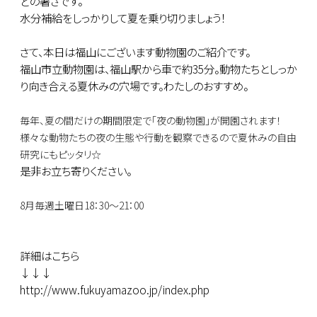
どの暑さです。
水分補給をしっかりして夏を乗り切りましょう！
さて、本日は福山にございます動物園のご紹介です。
福山市立動物園は、福山駅から車で約35分。動物たちとしっか
り向き合える夏休みの穴場です。わたしのおすすめ。
毎年、夏の間だけの期間限定で
「夜の動物園」が開園されます！
様々な動物たちの夜の生態や
行動を観察できるので
夏休みの自由
研究にもピッタリ☆
是非お立ち寄りください。
8月毎週土曜日18：30～21：00
詳細はこちら
↓↓↓
http://www.fukuyamazoo.jp/index.php