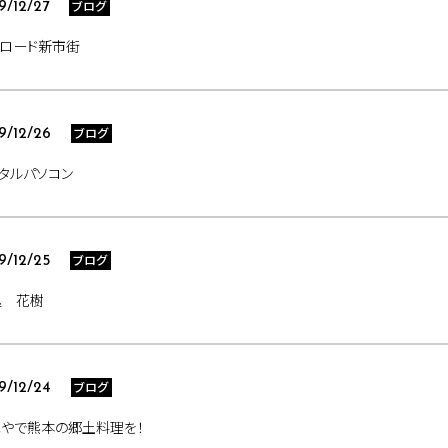
ブログ
9/12/27
ンロード新市街
ブログ
9/12/26
タルパソコン
ブログ
9/12/25
処 花樹
ブログ
9/12/24
ねやで熊本の郷土料理を！