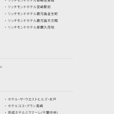
リッチモンドホテル
長崎思案橋
リッチモンドホテル
宮崎駅前
リッチモンドホテル
鹿児島金生町
リッチモンドホテル
鹿児島天文館
リッチモンドホテル
那覇久茂地
hi
ホテル・ザ・
ウエストヒルズ・水戸
ホテルココ・
グラン高崎
京成ホテルミラマーレ
(千葉中央)