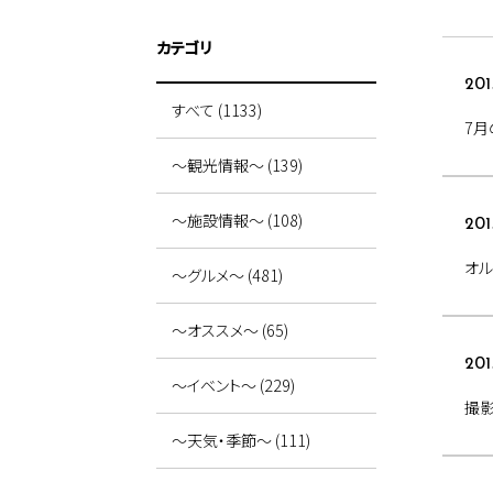
カテゴリ
201
すべて (1133)
7月
～観光情報～ (139)
～施設情報～ (108)
201
オル
～グルメ～ (481)
～オススメ～ (65)
201
～イベント～ (229)
撮
～天気・季節～ (111)