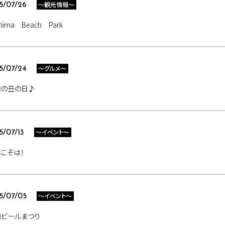
～観光情報～
5/07/26
hima Beach Park
～グルメ～
5/07/24
用の丑の日♪
～イベント～
5/07/13
こそは！
～イベント～
5/07/05
地ビールまつり