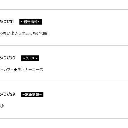
～観光情報～
5/07/31
の思い出♪えれこっちゃ宮崎！！
～グルメ～
5/07/30
トカフェ★ディナーコース
～施設情報～
5/07/29
影♪