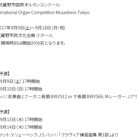
回武蔵野市国際オルガンコンクール-
ternational Organ Competition Musashino-Tokyo
017年9月9日(土)～9月18日（月・祝）
武蔵野市民文化会館 小ホール
、開場時刻は開始30分前となります。
予選】
年9月9日（土）17時開始
年9月10日（日）17時開始
.バッハ：前奏曲とフーガ ニ長調 BWV532 or ホ長調 BWV566、M.レーガー、J.
予選】
年9月13日（水）17時開始
年9月14日（木）17時開始
ファット、V.リューベック、J.S.バッハ：「クラヴィア練習曲集 第3部」より