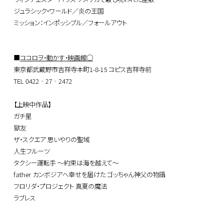
ジュラシック・ワールド／炎の王国
ミッション：インポッシブル／フォールアウト
■
ココロヲ・動かす・映画館◯
東京都武蔵野市吉祥寺本町1-8-15 コピス吉祥寺前
TEL 0422‐27‐2472
【上映中作品】
ガチ星
獄友
ザ・スクエア 思いやりの聖域
人生フルーツ
タクシー運転手 ～約束は海を越えて～
father カンボジアへ幸せを届けた ゴッちゃん神父の物語
フロリダ・プロジェクト 真夏の魔法
ラブレス