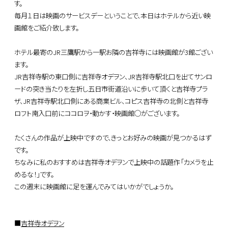
す。
毎月１日は映画のサービスデーということで、本日はホテルから近い映
画館をご紹介致します。
ホテル最寄のJR三鷹駅から一駅お隣の吉祥寺には映画館が3館ござい
ます。
JR吉祥寺駅の東口側に吉祥寺オデヲン、JR吉祥寺駅北口を出てサンロ
ードの突き当たりを左折し五日市街道沿いに歩いて頂くと吉祥寺プラ
ザ、JR吉祥寺駅北口側にある商業ビル、コピス吉祥寺の北側と吉祥寺
ロフト南入口前にココロヲ・動かす・映画館◯がございます。
たくさんの作品が上映中ですので、きっとお好みの映画が見つかるはず
です。
ちなみに私のおすすめは吉祥寺オデヲンで上映中の話題作「カメラを止
めるな！」です。
この週末に映画館に足を運んでみてはいかがでしょうか。
■
吉祥寺オデヲン